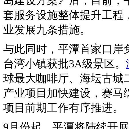
岛建设方案》后，目前，
套服务设施整体提升工程
业发展九条措施。
与此同时，平潭首家口岸
台湾小镇获批3A级景区。
球最大咖啡厅、海坛古城
产业项目加快建设，赛马
项目前期工作有序推进。
9月份起，平潭将陆续开