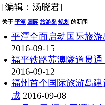
[编辑：汤晓君]
关于
平潭
国际
旅游岛
规划
的新闻
平潭全面启动国际旅游
2016-09-15
福平铁路苏澳隧道贯通
2016-09-12
福州首个国际旅游岛建设
成
2016-09-08