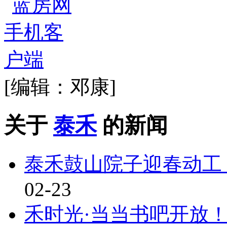
[编辑：邓康]
关于
泰禾
的新闻
泰禾鼓山院子迎春动工
02-23
禾时光·当当书吧开放