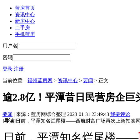
蓝房首页
资讯中心
新房中心
二手房
手机蓝房
用户名
密码
登录
注册
当前位置：
福州蓝房网
>
资讯中心
>
要闻
> 正文
逾2.8亿！平潭昔日民营房企
要闻
| 来源：蓝房网综合整理 2023-01-31 23:49:43
我要评论
[导读]
日前，平潭知名烂尾楼——西航财富广场再次上架拍卖
日前，平潭知名烂尾楼——