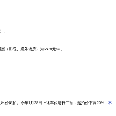
%）。
四层（影院、娱乐场所）为6878元/㎡。
无人出价流拍。今年1月28日上述车位进行二拍，起拍价下调20%，
不