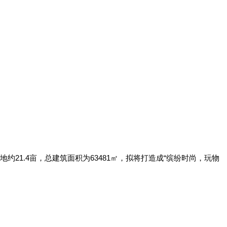
1.4亩，总建筑面积为63481㎡，拟将打造成“缤纷时尚，玩物