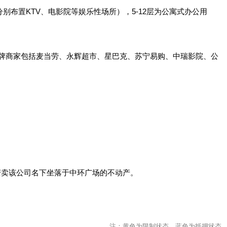
布置KTV、电影院等娱乐性场所），5-12层为公寓式办公用
签约品牌商家包括麦当劳、永辉超市、星巴克、苏宁易购、中瑞影院、公
卖变卖该公司名下坐落于中环广场的不动产。
注：黄色为限制状态，蓝色为抵押状态