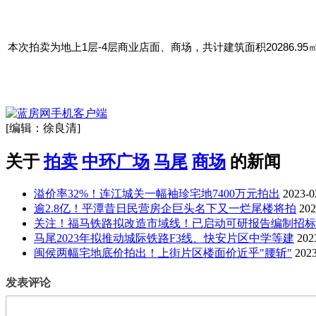
本次拍卖为地上1层-4层商业店面、商场，共计建筑面积20286
[编辑：徐良清]
关于
拍卖
中环广场
马尾
商场
的新闻
溢价率32%！连江城关一幅袖珍宅地7400万元拍出
2023-0
逾2.8亿！平潭昔日民营房企巨头名下又一烂尾楼将拍
202
关注！福马铁路拟改造市域线！已启动可研报告编制招标
马尾2023年拟推动城际铁路F3线、快安片区中学等建
202
闽侯两幅宅地底价拍出！上街片区楼面价近乎"腰斩"
2023
发表评论