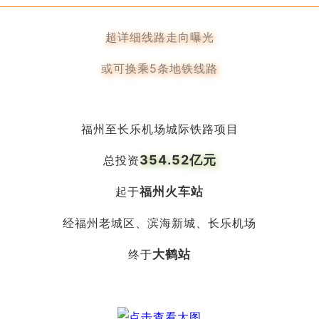
超详细线路走向曝光
或可换乘5条地铁线路
福州至长乐机场城际铁路项目
354.52亿元
总投资
起于
福州火车站
经福州老城区、滨海新城、
长乐机场
终于
大鹤站