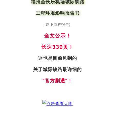
福州至长乐机场城际铁路
工程环境影响报告书
(以下简称报告)
全文公示！
长达339页！
这也是目前见到的
关于城际铁路最详细的
“官方剧透”！