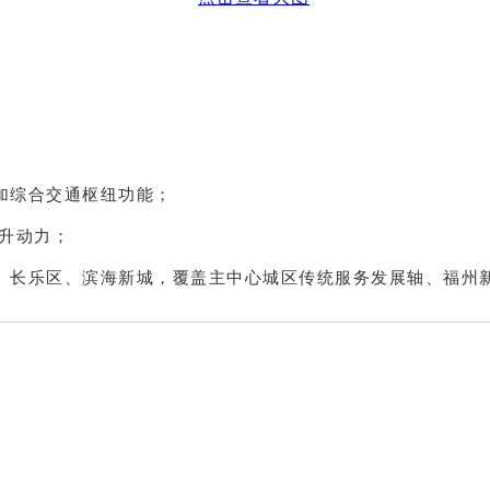
加综合交通枢纽功能；
升动力；
、长乐区、滨海新城，覆盖主中心城区传统服务发展轴、福州