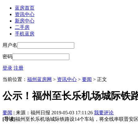
蓝房首页
资讯中心
新房中心
二手房
手机蓝房
用户名
密码
登录
注册
当前位置：
福州蓝房网
>
资讯中心
>
要闻
> 正文
公示！福州至长乐机场城际铁路
要闻
| 来源：福州日报 2019-05-03 17:11:26
我要评论
[导读]
福州至长乐机场城际铁路设14个车站，将全线串联晋安