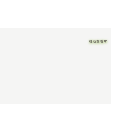
滑动查看▼
站南侧设出入线接轨东升停车场；