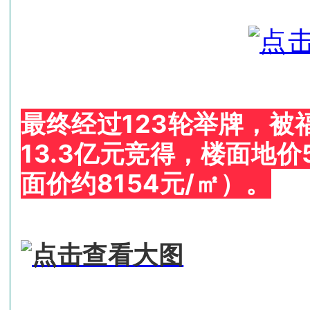
最终
经过123轮举牌，被
13.3亿元竞得，楼面地价
面价约8154元/㎡）。