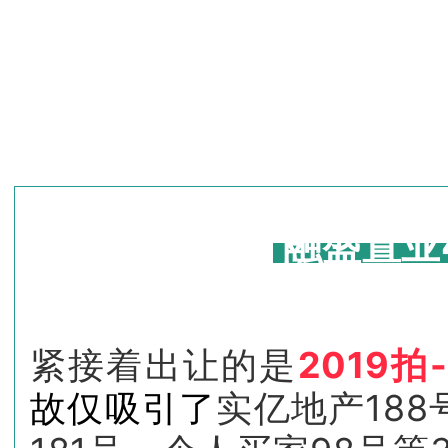
融盛置业
紧接着出让的是
2019拍
故仅吸引了
实亿地产18