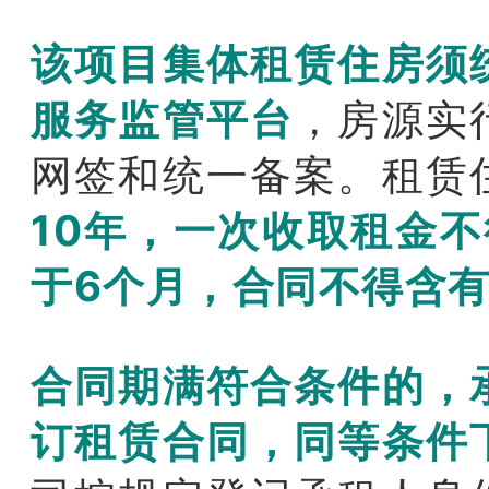
该项目集体租赁住房须
服务监管平台
，房源实
网签和统一备案。租赁
10年，一次收取租金
于6个月，合同不得含
合同期满符合条件的，
订租赁合同，同等条件