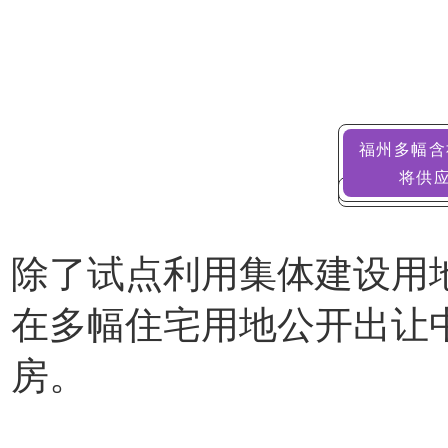
福州多幅含
将供应
除了试点利用集体建设用
在多幅住宅用地公开出让
房。