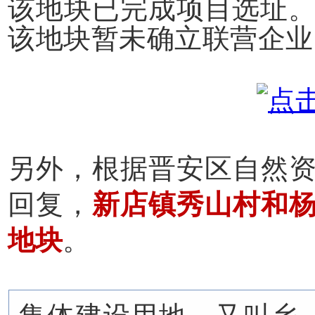
该地块已完成项目选址
该地块暂未确立联营企业
另外，根据晋安区自然资源
回复，
新店镇秀山村和
地块
。
集体建设用地，又叫乡