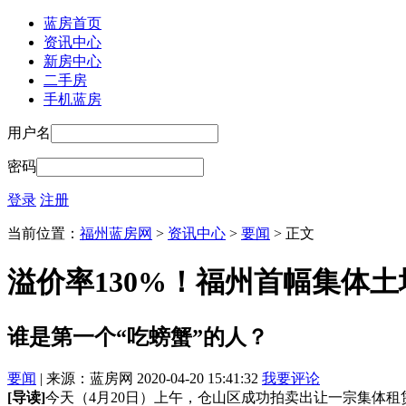
蓝房首页
资讯中心
新房中心
二手房
手机蓝房
用户名
密码
登录
注册
当前位置：
福州蓝房网
>
资讯中心
>
要闻
> 正文
溢价率130%！福州首幅集体
谁是第一个“吃螃蟹”的人？
要闻
| 来源：蓝房网 2020-04-20 15:41:32
我要评论
[导读]
今天（4月20日）上午，仓山区成功拍卖出让一宗集体