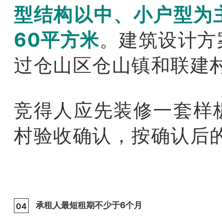
型结构以中、小户型为
60平方米
。建筑设计方
过仓山区仓山镇和联建
竞得人应先装修一套样
村验收确认，按确认后
承租人最短租期不少于6个月
0
4