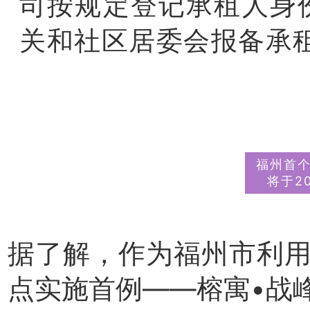
司按规定登记承租人身
关和社区居委会报备承
福州首
将于2
据了解，作为
福州市利
点实施首例——
榕寓•战