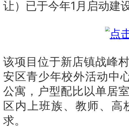
让）已于今年1月启动建
该项目位于新店镇战峰
安区青少年校外活动中
公寓，户型配比以单居
区内上班族、教师、高
求。