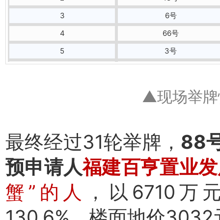
3
6号
4
66号
5
3号
6
18号
7
88号
▲现场举牌
8
66号
9
6号
最终经过31轮举牌，
88
10
18号
11
88号
预申请人
福建百亨置业发
12
6号
蟹”的人
，以6710
13
88号
14
66号
130.6%，楼面地价303