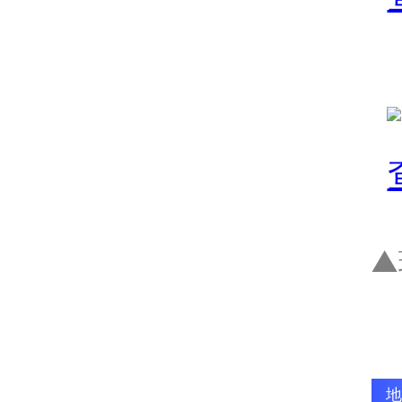
28
66号
29
88号
30
66号
31
88号
▲