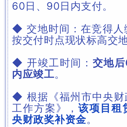
60日、90日内支付。
◆ 交地时间：在竞得人
按交付时点现状标高交
◆ 开竣工时间：
交地后
内应竣工
。
◆ 根据《福州市中央
工作方案》，
该项目租
央财政奖补资金
。