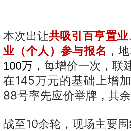
本次出让
共吸引百亨置业
业（个人）参与报名
，地
每增价一次，联
100万，
在145万元的基础上增
88号率先应价举牌，
其余
战至10余轮，现场主要围