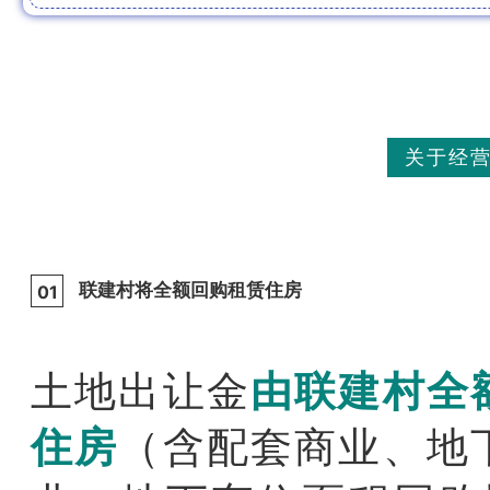
关于经
联建村将全额回购租赁住房
01
土地出让金
由联建村全
住房
（含配套商业、地