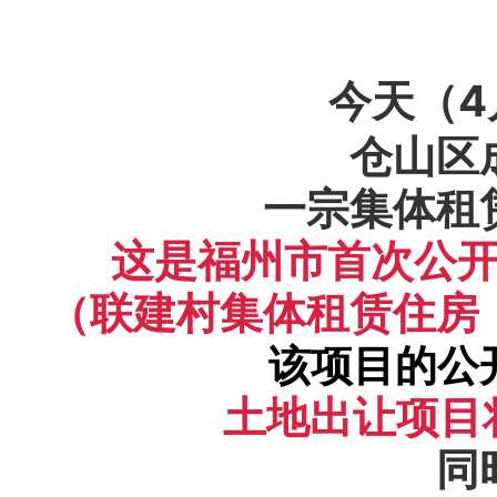
今天（4
仓山区
一宗集体租
这是
福州市首次公
（
联建村集体租赁住房
该项目的公
土地出让项目
同