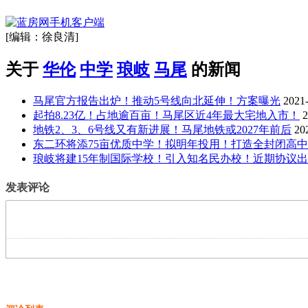
[编辑：徐良清]
关于
华伦
中学
琅岐
马尾
的新闻
马尾官方报告出炉！推动5号线向北延伸！方案曝光
2021
起拍8.23亿！占地逾百亩！马尾区近4年最大宅地入市！
2
地铁2、3、6号线又有新进展！马尾地铁或2027年前后
20
东二环将添75亩优质中学！拟明年投用！打造全封闭高中
琅岐将建15年制国际学校！引入知名民办校！近期协议出
发表评论