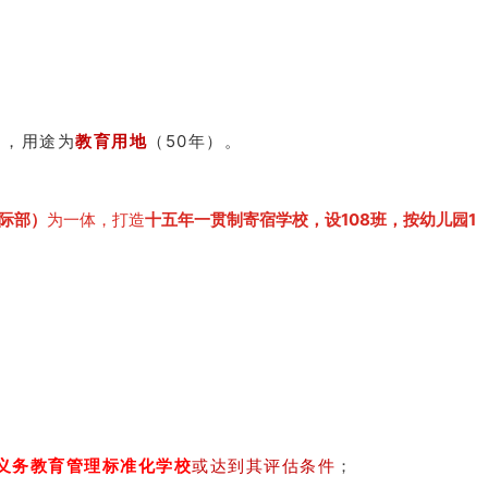
亩），用途为
教育用地
（50年）。
际部）
为一体，打造
十五年一贯制寄宿学校，设108班，按幼儿园1
义务教育管理标准化学校
或达到其评估条件
；