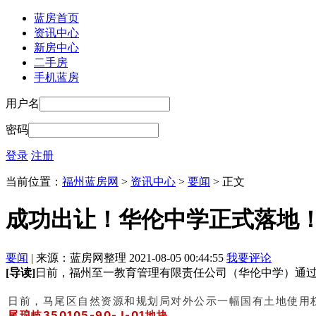
蓝房首页
资讯中心
新房中心
二手房
手机蓝房
用户名
密码
登录
注册
当前位置：
福州蓝房网
>
资讯中心
>
要闻
> 正文
成功出让！华伦中学正式落地
要闻
| 来源：蓝房网整理 2021-08-05 00:44:55
我要评论
[导读]
日前，福州至一教育管理有限责任公司（华伦中学）通过协议出让
日前，马尾区自然资源和规划局对外公示一幅国有土地使用
尾琅岐350105-90-J-01地块
。