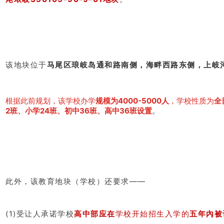
该地块位于
马尾区琅岐岛通和路南侧，海畔西路东侧，上岐
根据此前规划，该学校办学
规模为4000-5000人
，学校性质为
全
2班、小学24班、初中36班、高中36班设置
。
此外，该教育地块（学校）还要求——
(1)受让人承诺学校
高中部应在
学校开始招生入学的
五年內被