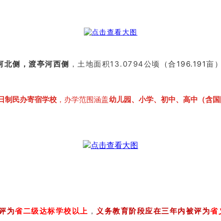
河北侧，渡亭河西侧
，土地面积13.0794公顷
（合196.191
日制民办寄宿学校
，办学范围涵盖
幼儿园、小学、初中、高中（含国
评为
省二级达标学校以上
，
义务教育阶段应在三年内被评为
省