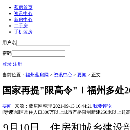
蓝房首页
资讯中心
新房中心
二手房
手机蓝房
用户名
密码
登录
注册
当前位置：
福州蓝房网
>
资讯中心
>
要闻
> 正文
国家再提"限高令"！福州多处20
要闻
| 来源：蓝房网整理 2021-09-13 16:44:21
我要评论
[导读]
城区常住人口300万以上城市严格限制新建250米以上超
9月10日，住房和城乡建