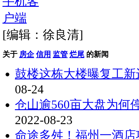
[编辑：徐良清]
关于
房企
信用
监管
烂尾
的新闻
鼓楼这栋大楼曝复工新
08-24
仓山逾560亩大盘为
2022-08-23
命途多舛！福州一酒店