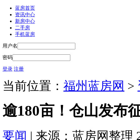
蓝房首页
资讯中心
新房中心
二手房
手机蓝房
用户名
密码
登录
注册
当前位置：
福州蓝房网
>
逾180亩！仓山发布征
要闻
| 来源：蓝房网整理 2023