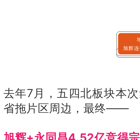
旭辉连
去年7月，五四北板块本
省拖片区周边，最终——
旭辉+永同昌4.52亿竞得宗