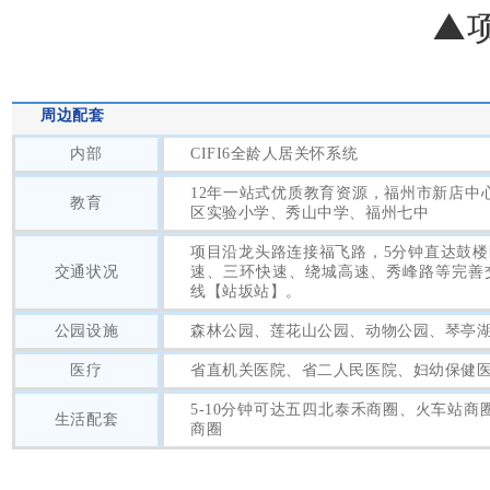
▲
周边配套
内部
CIFI6全龄人居关怀系统
12年一站式优质教育资源，福州市新店中
教育
区实验小学、秀山中学、福州七中
项目沿龙头路连接福飞路，5分钟直达鼓楼
交通状况
速、三环快速、绕城高速、秀峰路等完善
线【站坂站】。
公园设施
森林公园、莲花山公园、动物公园、琴亭
医疗
省直机关医院、省二人民医院、妇幼保健
5-10分钟可达五四北泰禾商圈、火车站商
生活配套
商圈