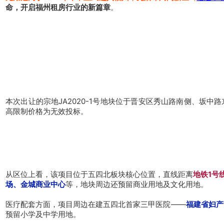
命，开启福州租房行业的新篇章
。
本次出让的宗地JA2020-1号地块位于晋安区秀山路南侧、坂中
高限制价格为无效投标。
从区位上看，
该项目位于五四北板块核心位置，直线距离
地铁1号
场、金城商业中心
等，地块周边还预留商业用地及文化用地。
医疗配套方面，项目周边在建五四北首家三甲医院——
福建省妇产
预留小学及中学用地。