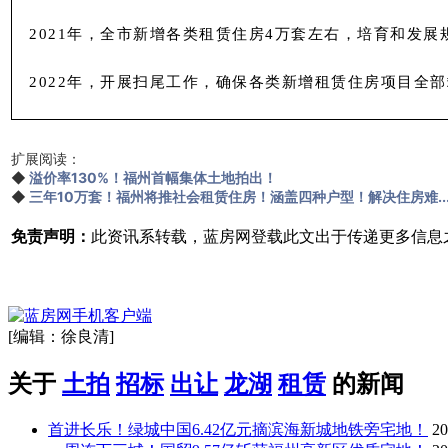
2021年，全市新增各类租赁住房4万套左右，培育和发展
2022年，开展扫尾工作，确保各类新增租赁住房项目全
扩展阅读：
◆
溢价率130%！福州首幅集体土地拍出！
◆
三年10万套！福州将推社会租赁住房！涵盖四种户型！解决住房难..
免责声明：
此资讯系转载，蓝房网登载此文出于传递更多信息
[编辑：徐良清]
关于
土拍
招标
出让
龙湖
租赁
的新闻
首进长乐！绿城中国6.42亿元摘滨海新城地铁旁宅地！
20