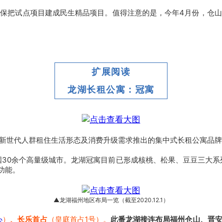
保把试点项目建成民生精品项目。值得注意的是，今年4月份，仓
扩展阅读
龙湖长租公寓：冠寓
新世代人群租住生活形态及消费升级需求推出的集中式长租公寓品牌
国30余个高量级城市。
龙湖冠寓目前已形成核桃、松果、豆豆三大系
功能。
▲龙湖福州地区布局一览（截至2020.12.1）
心
）
、长乐首占
（皇庭首占1号）。
此番龙湖接连布局福州仓山、晋