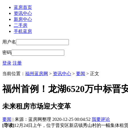
蓝房首页
资讯中心
新房中心
二手房
手机蓝房
用户名
密码
登录
注册
当前位置：
福州蓝房网
>
资讯中心
>
要闻
> 正文
福州首例！龙湖6520万中标晋
未来租房市场迎大变革
要闻
| 来源：蓝房网整理 2020-12-25 00:04:52
我要评论
[导读]
12月24日上午，位于晋安区新店镇秀山村的一幅集体租赁