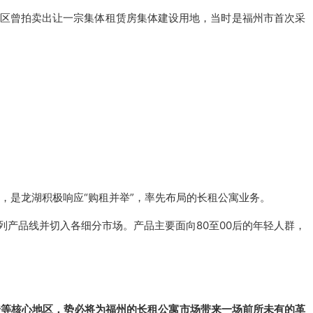
山区曾拍卖出让一宗集体租赁房集体建设用地，当时是福州市首次采
，是龙湖积极响应“购租并举”，率先布局的长租公寓业务。
列产品线并切入各细分市场。产品
主要面向80至00后的年轻人群，
安等核心地区，势必将为福州的长租公寓市场带来一场前所未有的革