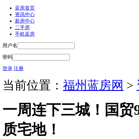
蓝房首页
资讯中心
新房中心
二手房
手机蓝房
用户名
密码
登录
注册
当前位置：
福州蓝房网
>
一周连下三城！国贸9
质宅地！