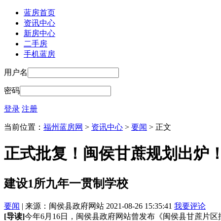
蓝房首页
资讯中心
新房中心
二手房
手机蓝房
用户名
密码
登录
注册
当前位置：
福州蓝房网
>
资讯中心
>
要闻
> 正文
正式批复！闽侯甘蔗规划出炉！
建设1所九年一贯制学校
要闻
| 来源：闽侯县政府网站 2021-08-26 15:35:41
我要评论
[导读]
今年6月16日，闽侯县政府网站曾发布《闽侯县甘蔗片