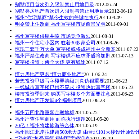
别墅项目首次列入限制禁止用地目录
2012-06-24
别墅类房地产首次进入限制与禁止用地目录
2012-06-19
福州“住宅禁商”禁令生效的关键在执行
2011-09-09
明令禁止住改商 福州写字楼市场前景光明
2011-09-01
福州写字楼供应井喷 市场竞争激烈
2011-08-31
福州一个住宅小区内 驻着30多家公司
2011-08-26
惊现三套千万大单 写字楼或将成福州中介新宠
2011-07-22
福州严禁住改商 写字楼供不应求矛盾将加剧
2011-07-13
写字楼投资：傍个大佬 更有钱途
2011-07-12
恒力房地产更名“恒力商业地产”
2011-06-24
若想投资甲级写字楼弄清级别真伪很重要
2011-06-23
一线城市写字楼已供不应求 投资热炒写字楼
2011-06-23
楼市投资季到来 购买写字楼多个方面要注意
2011-06-23
恒力房地产正发展4个福州项目
2011-06-23
福州五四北路重塑金融地标
2011-05-25
福州严查住宅商用 面临执行难题
2011-05-20
20亿！福州将建旅游综合体
2011-05-19
福州闽江北岸拟建超500米大厦 由台北101大楼设计师设
“宅改商”将受严惩 福州写字楼迎春
2011-05-19