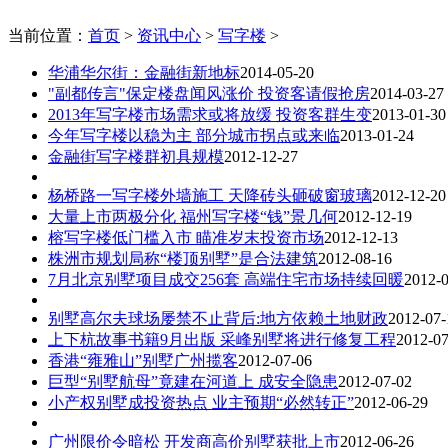
当前位置：
首页
>
资讯中心
>
写字楼
>
华浦华尔街：金融街新地标
2014-05-20
"副都传言"保定楼盘闻风涨价 投资客请假抢房
2014-03-27
2013年写字楼市场需求或将放缓 投资客群生变
2013-01-30
今年写字楼以稳为主 部分城市拐点或来临
2013-01-24
金融街写字楼群初具规模
2012-12-27
杨桥路一写字楼外墙施工 天降砖头砸破窗玻璃
2012-12-20
大量上市两极分化 福州写字楼“钱”景几何
2012-12-19
榕写字楼低门槛入市 瞄准岁末投资市场
2012-12-13
株洲市规划局称“楼顶别墅”是合法建筑
2012-08-16
7月北京别墅项目成交256套 高端住宅市场持续回暖
2012-
别墅高尔夫球场屡禁不止背后:地方依赖土地财政
2012-07-
上下杭故事书籍9月出版 采峰别墅将进行修复工程
2012-07
香港“雍雅山”别墅广州揽客
2012-07-06
巨型“别墅航母”竟建在河道上 成安全隐患
2012-07-02
小产权别墅成投资热点 业主预期“必然转正”
2012-06-29
广州限价令暗松 开发商高价别墅获批上市
2012-06-26