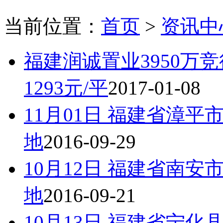
当前位置：
首页
>
资讯中
福建润诚置业3950万
1293元/平
2017-01-08
11月01日 福建省漳
地
2016-09-29
10月12日 福建省南
地
2016-09-21
10月13日 福建省宁