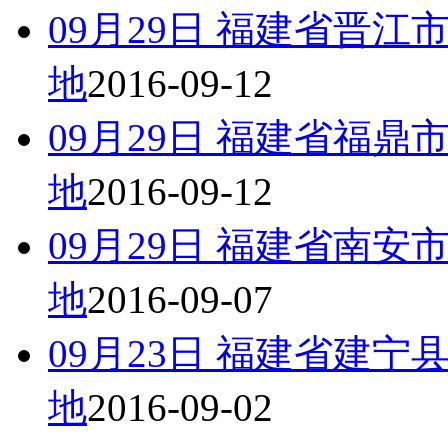
09月29日 福建省晋
地
2016-09-12
09月29日 福建省福
地
2016-09-12
09月29日 福建省南
地
2016-09-07
09月23日 福建省建
地
2016-09-02