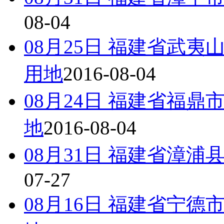
08-04
08月25日 福建省武
用地
2016-08-04
08月24日 福建省福
地
2016-08-04
08月31日 福建省漳
07-27
08月16日 福建省宁