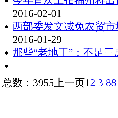
今年首次土拍福州将出让4
2016-02-01
两部委发文减免农贸市
2016-01-29
那些“老地王”：不足
总数：3955
上一页
1
2
3
88